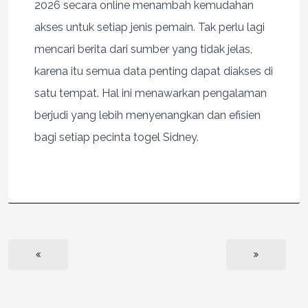
2026 secara online menambah kemudahan
akses untuk setiap jenis pemain. Tak perlu lagi
mencari berita dari sumber yang tidak jelas,
karena itu semua data penting dapat diakses di
satu tempat. Hal ini menawarkan pengalaman
berjudi yang lebih menyenangkan dan efisien
bagi setiap pecinta togel Sidney.