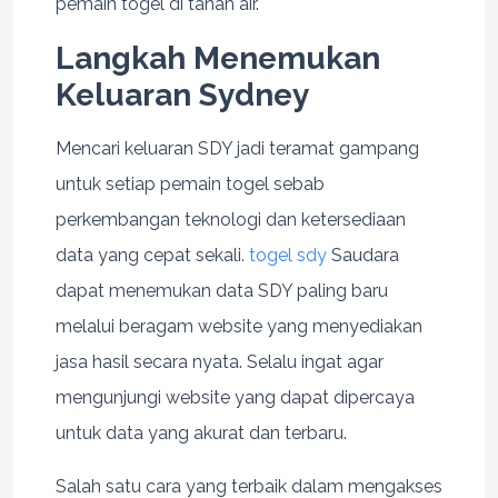
pemain togel di tanah air.
Langkah Menemukan
Keluaran Sydney
Mencari keluaran SDY jadi teramat gampang
untuk setiap pemain togel sebab
perkembangan teknologi dan ketersediaan
data yang cepat sekali.
togel sdy
Saudara
dapat menemukan data SDY paling baru
melalui beragam website yang menyediakan
jasa hasil secara nyata. Selalu ingat agar
mengunjungi website yang dapat dipercaya
untuk data yang akurat dan terbaru.
Salah satu cara yang terbaik dalam mengakses