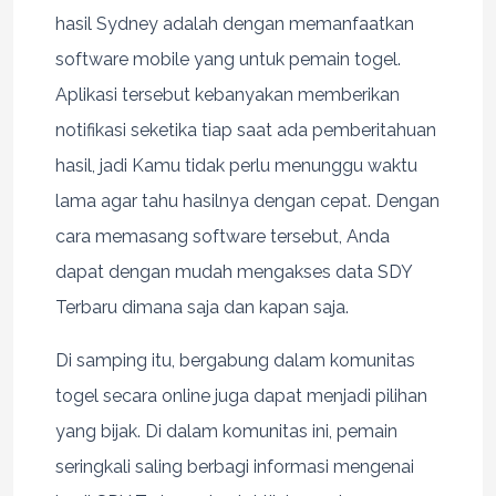
hasil Sydney adalah dengan memanfaatkan
software mobile yang untuk pemain togel.
Aplikasi tersebut kebanyakan memberikan
notifikasi seketika tiap saat ada pemberitahuan
hasil, jadi Kamu tidak perlu menunggu waktu
lama agar tahu hasilnya dengan cepat. Dengan
cara memasang software tersebut, Anda
dapat dengan mudah mengakses data SDY
Terbaru dimana saja dan kapan saja.
Di samping itu, bergabung dalam komunitas
togel secara online juga dapat menjadi pilihan
yang bijak. Di dalam komunitas ini, pemain
seringkali saling berbagi informasi mengenai