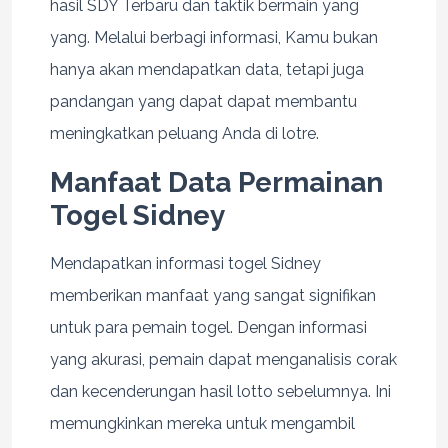
hasil SDY Terbaru dan taktik bermain yang
yang. Melalui berbagi informasi, Kamu bukan
hanya akan mendapatkan data, tetapi juga
pandangan yang dapat dapat membantu
meningkatkan peluang Anda di lotre.
Manfaat Data Permainan
Togel Sidney
Mendapatkan informasi togel Sidney
memberikan manfaat yang sangat signifikan
untuk para pemain togel. Dengan informasi
yang akurasi, pemain dapat menganalisis corak
dan kecenderungan hasil lotto sebelumnya. Ini
memungkinkan mereka untuk mengambil