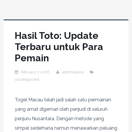
Hasil Toto: Update
Terbaru untuk Para
Pemain
february 7, 2026
adminutama
uncategorized
Togel Macau telah jadi salah satu permainan
yang amat digemari oleh penjudi di seluruh
penjuru Nusantara. Dengan metode yang
simpel sederhana namun menawarkan peluang