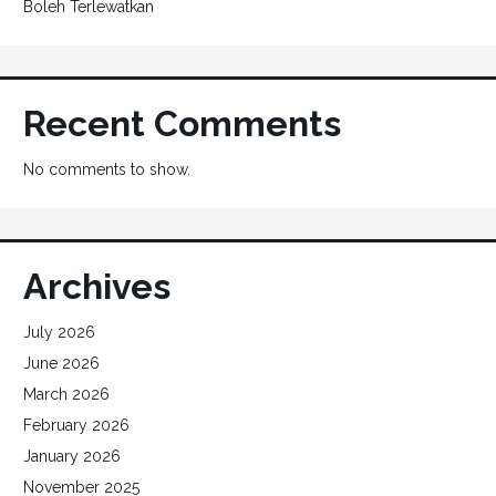
Boleh Terlewatkan
Recent Comments
No comments to show.
Archives
July 2026
June 2026
March 2026
February 2026
January 2026
November 2025