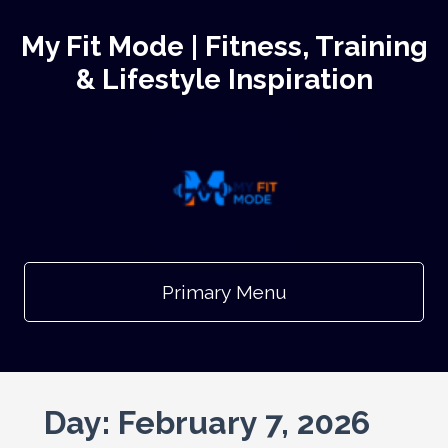
My Fit Mode | Fitness, Training
& Lifestyle Inspiration
Primary Menu
Day:
February 7, 2026