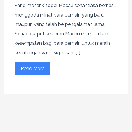
yang menarik, togel Macau senantiasa berhasil
menggoda minat para pemain yang baru
maupun yang telah berpengalaman lama.
Setiap output keluaran Macau memberikan
kesempatan bagi para pemain untuk meraih
keuntungan yang signifikan, […]
Read More